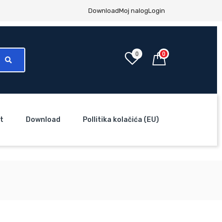
Download
Moj nalog
Login
0
0
t
Download
Pollitika kolačića (EU)