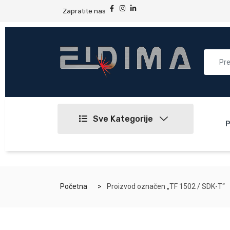
Zapratite nas
Sve Kategorije
P
Početna
Proizvod označen „TF 1502 / SDK-T“