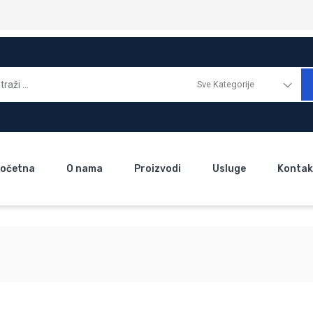
Sve Kategorije
očetna
O nama
Proizvodi
Usluge
Kontak