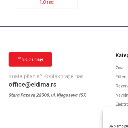
1.0
rsd
Kateg
Vidi na mapi
Žica
Imate pitanje? Kontaktirajte nas
Filteri
office@eldima.rs
Rezerv
Stara Pazova 22300, ul. Njegoseva 157,
Navojn
Elektr
Polufa
elektr
Da bismo pru