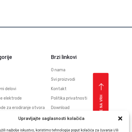
orije
Brzi linkovi
O nama
Svi proizvodi
ni delovi
Kontakt
VRATI SE NA VRH
e elektrode
Politika privatnosti
ode za erodiranje otvora
Download
brikati grafitnih
Upravljajte saglasnosti kolačića
oda
žili najbolje iskustvo, koristimo tehnologije poput kolačića za čuvanje i/ili