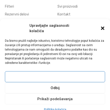
Filteri
Svi proizvodi
Rezervni delovi
Kontakt
Navojne elektrode
Politika privatnosti
Upravljajte saglasnosti
Elektrode za erodiranje
Download
kolačića
otvora
Da bismo pružili najbolje iskustvo, koristimo tehnologije poput kolačića za
Polufabrikati grafitnih
čuvanje i/ili pristup informacijama o uređaju. Saglasnost sa ovim
elektroda
tehnologijama će nam omogućiti da obrađujemo podatke kao što su
ponašanje pri pregledanju ili jedinstveni ID-ovi na ovoj veb lokaciji.
Polufabrikati bakarnih
Nepristanak ili povlačenje saglasnosti može negativno uticati na
elektroda
određene karakteristike i funkcije.
Prihvati
Sva prava zadržana © Eldima - 2021 | Web Design by
WebDiz Studio
Odbij
Facebook
Instagram
Linkedin
Prikaži podešavanja
Pollitika kolačića