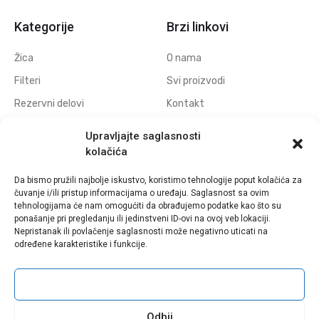
Kategorije
Brzi linkovi
Žica
O nama
Filteri
Svi proizvodi
Rezervni delovi
Kontakt
Navojne elektrode
Politika privatnosti
Upravljajte saglasnosti
Elektrode za erodiranje
Download
kolačića
otvora
Da bismo pružili najbolje iskustvo, koristimo tehnologije poput kolačića za
Polufabrikati grafitnih
čuvanje i/ili pristup informacijama o uređaju. Saglasnost sa ovim
elektroda
tehnologijama će nam omogućiti da obrađujemo podatke kao što su
ponašanje pri pregledanju ili jedinstveni ID-ovi na ovoj veb lokaciji.
Polufabrikati bakarnih
Nepristanak ili povlačenje saglasnosti može negativno uticati na
elektroda
određene karakteristike i funkcije.
Prihvati
Sva prava zadržana © Eldima - 2021 | Web Design by
WebDiz Studio
Odbij