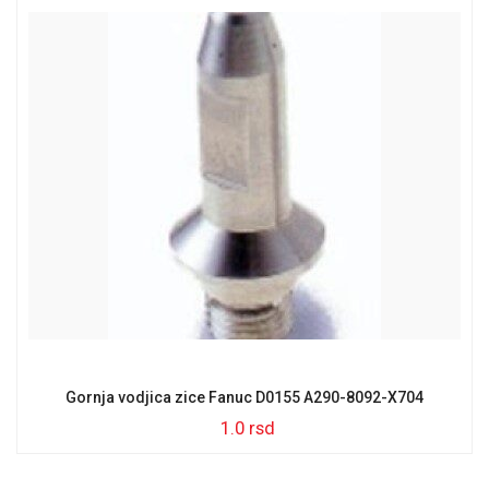
Gornja vodjica zice Fanuc D0155 A290-8092-X704
1.0
rsd