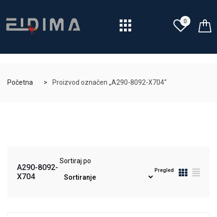
0
Početna
Proizvod označen „A290-8092-X704“
Sortiraj po
A290-8092-
Pregled
X704