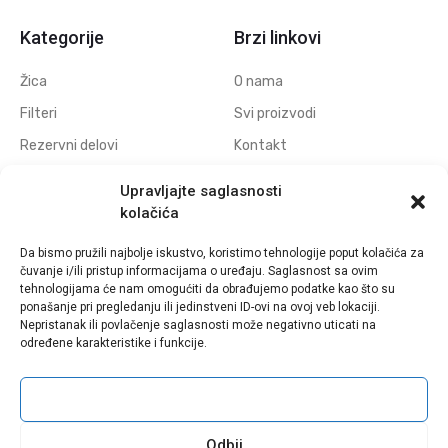
Kategorije
Brzi linkovi
Žica
O nama
Filteri
Svi proizvodi
Rezervni delovi
Kontakt
Navojne elektrode
Politika privatnosti
Upravljajte saglasnosti
Elektrode za erodiranje
Download
kolačića
otvora
Da bismo pružili najbolje iskustvo, koristimo tehnologije poput kolačića za
Polufabrikati grafitnih
čuvanje i/ili pristup informacijama o uređaju. Saglasnost sa ovim
elektroda
tehnologijama će nam omogućiti da obrađujemo podatke kao što su
ponašanje pri pregledanju ili jedinstveni ID-ovi na ovoj veb lokaciji.
Polufabrikati bakarnih
Nepristanak ili povlačenje saglasnosti može negativno uticati na
elektroda
određene karakteristike i funkcije.
Prihvati
Sva prava zadržana © Eldima - 2021 | Web Design by
WebDiz Studio
Odbij