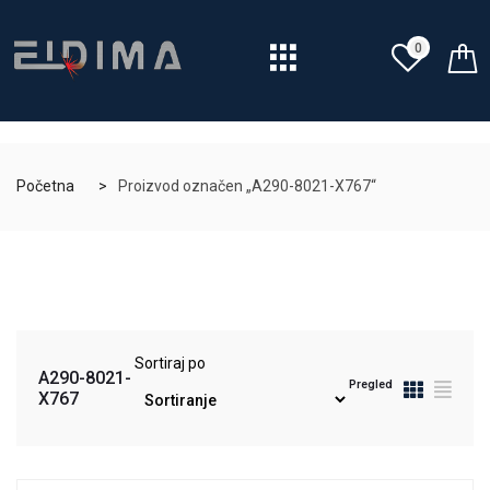
0
Početna
Proizvod označen „A290-8021-X767“
Sortiraj po
A290-8021-
Pregled
X767