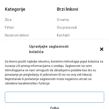
Kategorije
Brzi linkovi
Žica
O nama
Filteri
Svi proizvodi
Rezervni delovi
Kontakt
Navojne elektrode
Politika privatnosti
Upravljajte saglasnosti
Elektrode za erodiranje
Download
kolačića
otvora
Da bismo pružili najbolje iskustvo, koristimo tehnologije poput kolačića za
Polufabrikati grafitnih
čuvanje i/ili pristup informacijama o uređaju. Saglasnost sa ovim
elektroda
tehnologijama će nam omogućiti da obrađujemo podatke kao što su
ponašanje pri pregledanju ili jedinstveni ID-ovi na ovoj veb lokaciji.
Polufabrikati bakarnih
Nepristanak ili povlačenje saglasnosti može negativno uticati na
elektroda
određene karakteristike i funkcije.
Prihvati
Sva prava zadržana © Eldima - 2021 | Web Design by
WebDiz Studio
Odbij