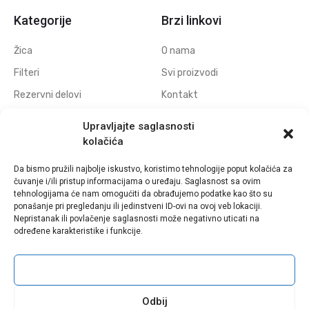
Kategorije
Brzi linkovi
Žica
O nama
Filteri
Svi proizvodi
Rezervni delovi
Kontakt
Navojne elektrode
Politika privatnosti
Upravljajte saglasnosti
Elektrode za erodiranje
Download
kolačića
otvora
Da bismo pružili najbolje iskustvo, koristimo tehnologije poput kolačića za
Polufabrikati grafitnih
čuvanje i/ili pristup informacijama o uređaju. Saglasnost sa ovim
elektroda
tehnologijama će nam omogućiti da obrađujemo podatke kao što su
ponašanje pri pregledanju ili jedinstveni ID-ovi na ovoj veb lokaciji.
Polufabrikati bakarnih
Nepristanak ili povlačenje saglasnosti može negativno uticati na
elektroda
određene karakteristike i funkcije.
Prihvati
Sva prava zadržana © Eldima - 2021 | Web Design by
WebDiz Studio
Odbij