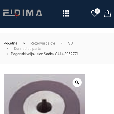
0
Početna
Rezervni delovi
SO
Connected parts
Pogonski valjak zice Sodick S414 3052771