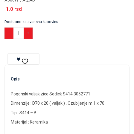
A500W，AQ,AD
1.0
rsd
Dostupno za avansnu kupovinu
Dodaj u korpu
Opis
Pogonski valjak zice Sodick S414 3052771
Dimenzije : D70 x 20 ( valjak ) , Ozubljenje m 1 x 70
Tip : S414 – B
Materijal : Keramika