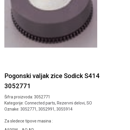
Pogonski valjak zice Sodick S414
3052771
Šifra proizvoda:
3052771
Kategorije:
Connected parts
,
Rezervni delovi
,
SO
Oznake:
3052771
,
3052991
,
3055914
Za sledece tipove masina :