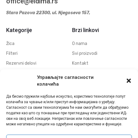
office@eldima.rs
Stara Pazova 22300, ul. Njegoseva 157,
Kategorije
Brzi linkovi
Žica
O nama
Filteri
Svi proizvodi
Rezervni delovi
Kontakt
Navojne elektrode
Politika privatnosti
Управљајте сагласности
Elektrode za erodiranje
Download
колачића
otvora
Да бисмо пружили најбоље искуство, користимо технологије попут
Polufabrikati grafitnih
колачића за чување и/или приступ информацијама о уређају.
elektroda
Сагласност са овим технологијама ће нам омогућити да обрађујемо
податке као што су понашање при прегледању или јединствени ИД-
Polufabrikati bakarnih
ови на овој веб локацији. Непристанак или повлачење сагласности
elektroda
може негативно утицати на одређене карактеристике и функције.