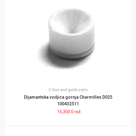
C
Dies and guide parts
Dijamantska vodjica gornja Charmilles D025
100432511
15,350.0
rsd