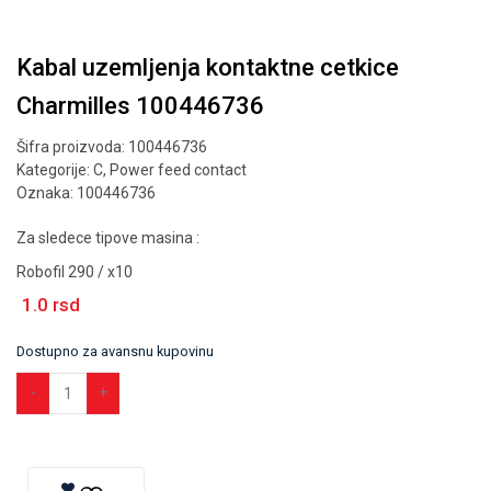
Kabal uzemljenja kontaktne cetkice
Charmilles 100446736
Šifra proizvoda:
100446736
Kategorije:
C
,
Power feed contact
Oznaka:
100446736
Za sledece tipove masina :
Robofil 290 / x10
1.0
rsd
Dostupno za avansnu kupovinu
Dodaj u korpu