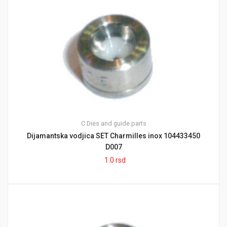
C
Dies and guide parts
Dijamantska vodjica SET Charmilles inox 104433450
D007
1.0
rsd