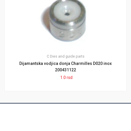
C
Dies and guide parts
Dijamantska vodjica donja Charmilles D020 inox
200431122
1.0
rsd