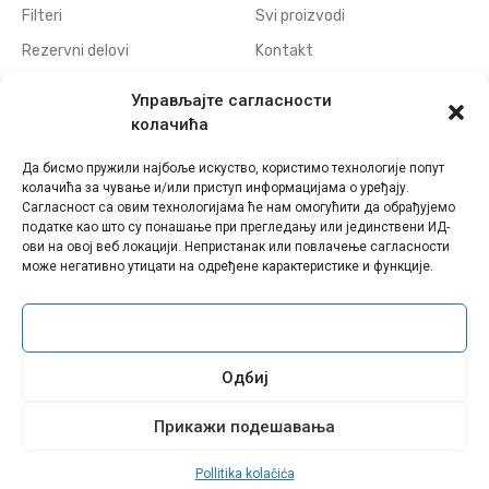
Filteri
Svi proizvodi
Rezervni delovi
Kontakt
Navojne elektrode
Politika privatnosti
Управљајте сагласности
Elektrode za erodiranje
Download
колачића
otvora
Да бисмо пружили најбоље искуство, користимо технологије попут
Polufabrikati grafitnih
колачића за чување и/или приступ информацијама о уређају.
elektroda
Сагласност са овим технологијама ће нам омогућити да обрађујемо
податке као што су понашање при прегледању или јединствени ИД-
Polufabrikati bakarnih
ови на овој веб локацији. Непристанак или повлачење сагласности
elektroda
може негативно утицати на одређене карактеристике и функције.
Прихвати
Sva prava zadržana © Eldima - 2021 | Web Design by
WebDiz Studio
Одбиј
Facebook
Instagram
Linkedin
Прикажи подешавања
Pollitika kolačića