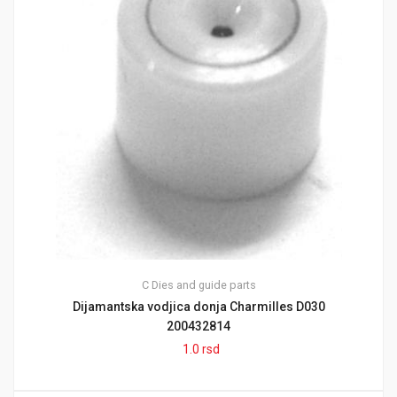
C
Dies and guide parts
Dijamantska vodjica donja Charmilles D030
200432814
1.0
rsd