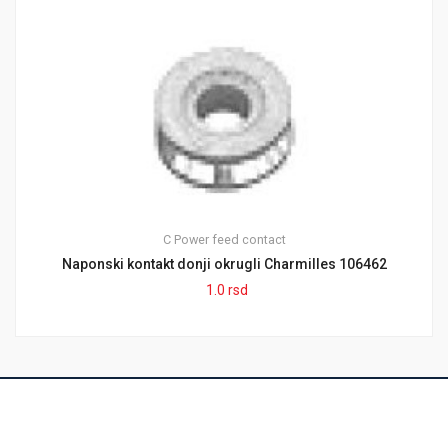
C
Power feed contact
Naponski kontakt donji okrugli Charmilles 106462
1.0
rsd