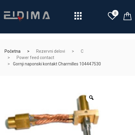
0
Početna
Rezervni delovi
C
Power feed contact
Gornji naponski kontakt Charmilles 104447530