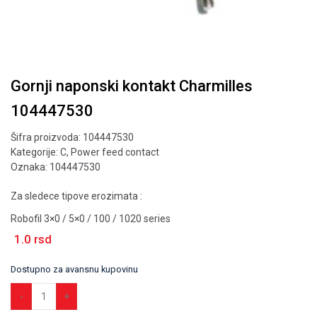
Gornji naponski kontakt Charmilles
104447530
Šifra proizvoda:
104447530
Kategorije:
C
,
Power feed contact
Oznaka:
104447530
Za sledece tipove erozimata :
Robofil 3×0 / 5×0 / 100 / 1020 series
1.0
rsd
Dostupno za avansnu kupovinu
Dodaj u korpu