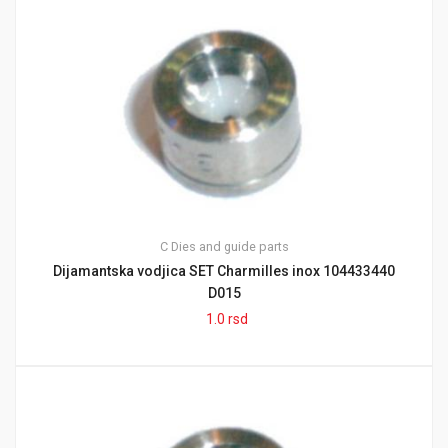
C
Dies and guide parts
Dijamantska vodjica SET Charmilles inox 104433440
D015
1.0
rsd