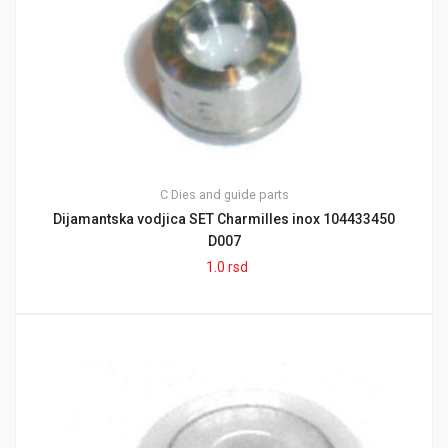
C
Dies and guide parts
Dijamantska vodjica SET Charmilles inox 104433450
D007
1.0
rsd