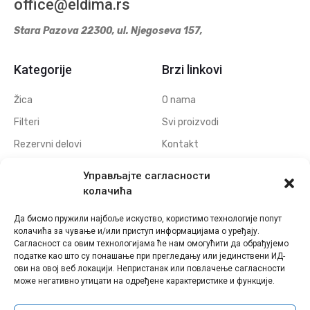
office@eldima.rs
Stara Pazova 22300, ul. Njegoseva 157,
Kategorije
Brzi linkovi
Žica
O nama
Filteri
Svi proizvodi
Rezervni delovi
Kontakt
Navojne elektrode
Politika privatnosti
Управљајте сагласности
Elektrode za erodiranje
Download
колачића
otvora
Да бисмо пружили најбоље искуство, користимо технологије попут
Polufabrikati grafitnih
колачића за чување и/или приступ информацијама о уређају.
elektroda
Сагласност са овим технологијама ће нам омогућити да обрађујемо
податке као што су понашање при прегледању или јединствени ИД-
Polufabrikati bakarnih
ови на овој веб локацији. Непристанак или повлачење сагласности
elektroda
може негативно утицати на одређене карактеристике и функције.