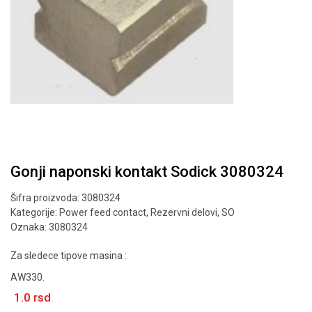
Gonji naponski kontakt Sodick 3080324
Šifra proizvoda:
3080324
Kategorije:
Power feed contact
,
Rezervni delovi
,
SO
Oznaka:
3080324
Za sledece tipove masina :
AW330.
1.0
rsd