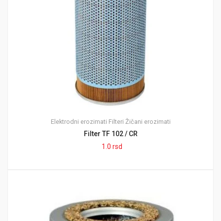
Elektrodni erozimati
Filteri
Žičani erozimati
Filter TF 102 / CR
1.0
rsd