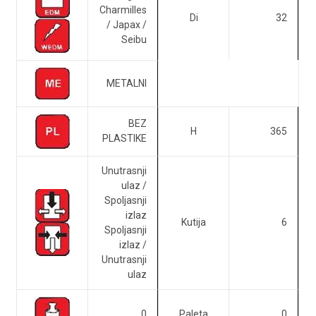
Charmilles
Di
32
/ Japax /
Seibu
METALNI
BEZ
H
365
PLASTIKE
Unutrasnji
ulaz /
Spoljasnji
izlaz
Kutija
6
Spoljasnji
izlaz /
Unutrasnji
ulaz
0
Paleta
0