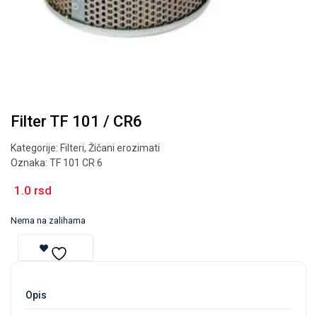
Filter TF 101 / CR6
Kategorije:
Filteri
,
Žičani erozimati
Oznaka:
TF 101 CR 6
1.0
rsd
Nema na zalihama
Opis