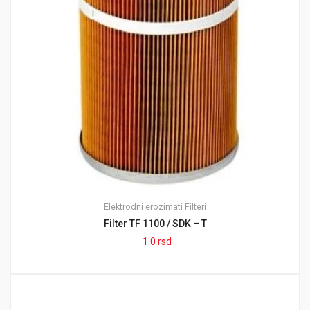
Elektrodni erozimati
Filteri
Filter TF 1100 / SDK – T
1.0
rsd