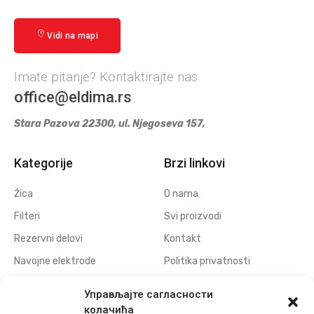
Vidi na mapi
Imate pitanje? Kontaktirajte nas
office@eldima.rs
Stara Pazova 22300, ul. Njegoseva 157,
Kategorije
Brzi linkovi
Žica
O nama
Filteri
Svi proizvodi
Rezervni delovi
Kontakt
Navojne elektrode
Politika privatnosti
Elektrode za erodiranje
Download
Управљајте сагласности
otvora
колачића