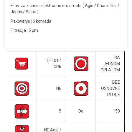
Filter za zicane i elektrodne erozimate ( Agie / Charmilles /
Japax / Seibu )
Pakovanje : 6 komada
Filtracija : 5 μm
SA
TF 101 /
JEDNOM
CR6
OPLATOM
BEZ
NE
OSNOVNE
PLOCE
5
De
150
NE Agie /