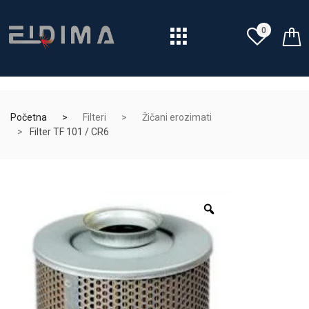
0
Početna
Filteri
Žičani erozimati
Filter TF 101 / CR6