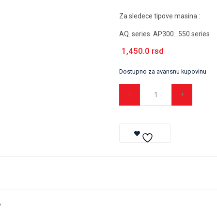
Za sledece tipove masina :
AQ. series. AP300…550 series
1,450.0
rsd
Dostupno za avansnu kupovinu
6