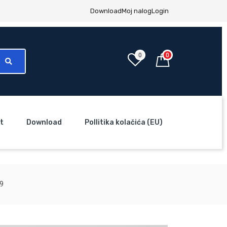
Download
Moj nalog
Login
0
0
t
Download
Pollitika kolačića (EU)
09