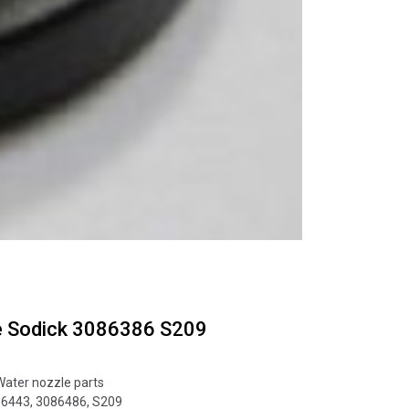
e Sodick 3086386 S209
Water nozzle parts
86443
,
3086486
,
S209