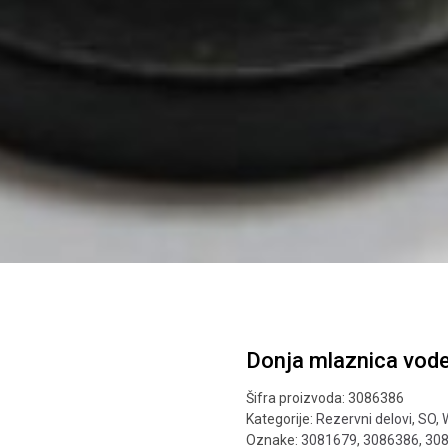
Donja mlaznica vod
Šifra proizvoda:
3086386
Kategorije:
Rezervni delovi
,
SO
,
Oznake:
3081679
,
3086386
,
30