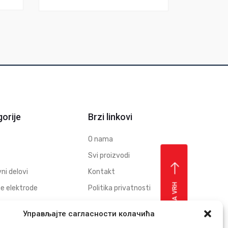
orije
Brzi linkovi
O nama
Svi proizvodi
ni delovi
Kontakt
VRATI SE NA VRH
e elektrode
Politika privatnosti
ode za erodiranje otvora
Download
Управљајте сагласности колачића
brikati grafitnih