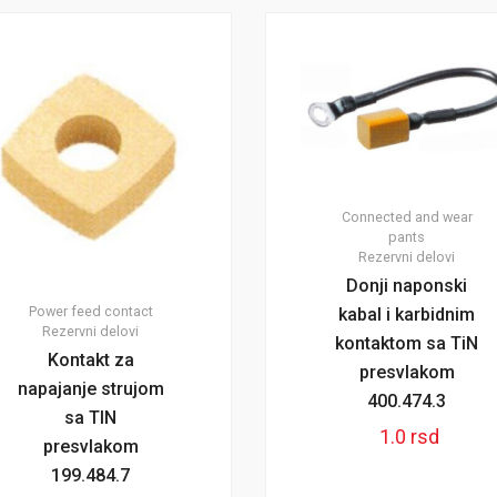
Connected and wear
pants
Rezervni delovi
Donji naponski
Power feed contact
kabal i karbidnim
Rezervni delovi
kontaktom sa TiN
Kontakt za
presvlakom
napajanje strujom
400.474.3
sa TIN
1.0
rsd
presvlakom
199.484.7