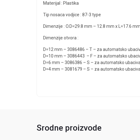
Materijal : Plastika
Tip nosaca vodjice : 87-3 type
Dimenzije : O.D=29.8 mm – 12.8 mm x L=17.6 m
Dimenzije otvora :
D=12 mm – 3086486 – T – za automatsko ubaciv
D=10 mm – 3086443 – F – za automatsko ubaciv
D=6 mm – 3086386 – S – za automatsko ubaciva
D=4 mm – 3081679 – S – za automatsko ubaciva
Srodne proizvode