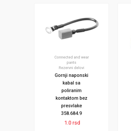
Connected and wear
pants
Rezervni delovi
Gornji naponski
kabal sa
poliranim
kontaktom bez
presvlake
358.684.9
1.0
rsd