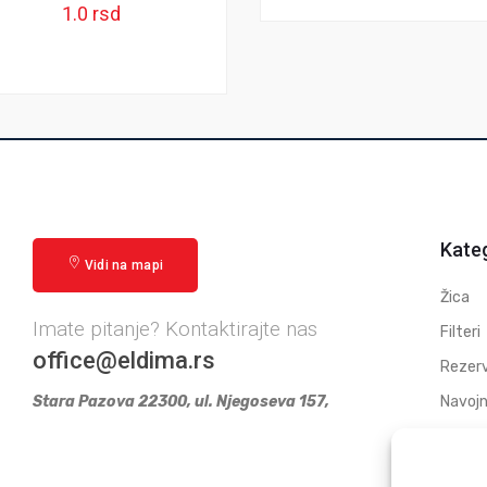
1.0
rsd
Kateg
Vidi na mapi
Žica
Imate pitanje? Kontaktirajte nas
Filteri
office@eldima.rs
Rezerv
Stara Pazova 22300, ul. Njegoseva 157,
Navojn
Elektr
Polufa