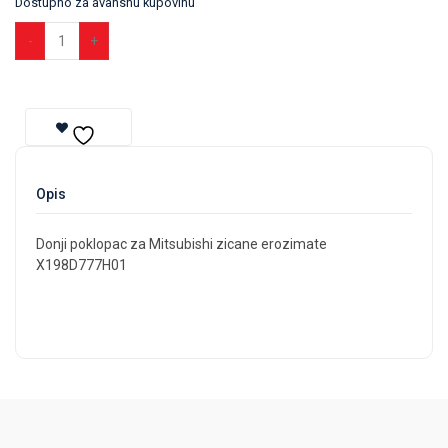
Dostupno za avansnu kupovinu
Dodaj u korpu
Opis
Donji poklopac za Mitsubishi zicane erozimate
X198D777H01