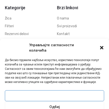
Kategorije
Brzi linkovi
Žica
O nama
Filteri
Svi proizvodi
Rezervni delovi
Kontakt
Navojne elektrode
Politika privatnosti
Управљајте сагласности
Elektrode za erodiranje
Download
колачића
otvora
Да бисмо пружили најбоље искуство, користимо технологије попут
Polufabrikati grafitnih
колачића за чување и/или приступ информацијама о уређају.
elektroda
Сагласност са овим технологијама ће нам омогућити да обрађујемо
податке као што су понашање при прегледању или јединствени ИД-
Polufabrikati bakarnih
ови на овој веб локацији. Непристанак или повлачење сагласности
elektroda
може негативно утицати на одређене карактеристике и функције.
Прихвати
Sva prava zadržana © Eldima - 2021 | Web Design by
WebDiz Studio
Одбиј