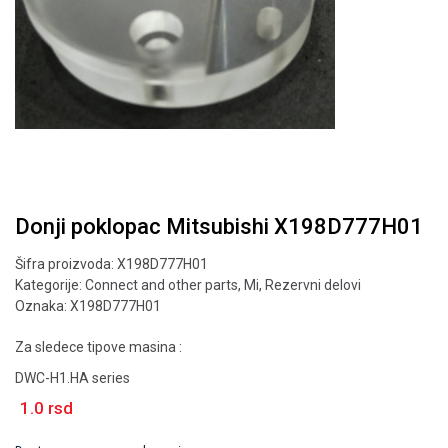
Donji poklopac Mitsubishi X198D777H01
Šifra proizvoda:
X198D777H01
Kategorije:
Connect and other parts
,
Mi
,
Rezervni delovi
Oznaka:
X198D777H01
Za sledece tipove masina :
DWC-H1.HA series
1.0
rsd