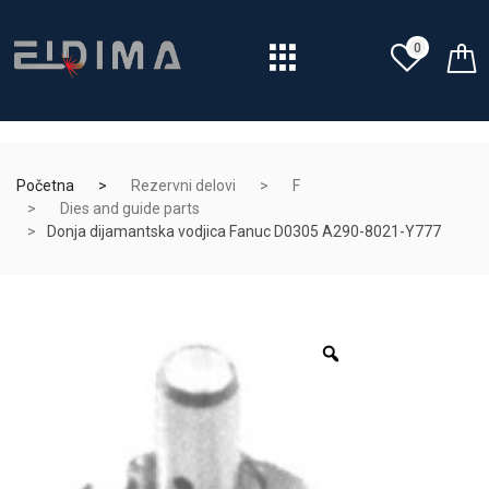
0
Početna
Rezervni delovi
F
Dies and guide parts
Donja dijamantska vodjica Fanuc D0305 A290-8021-Y777