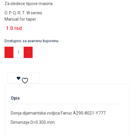
Za sledece tipove masina :
O. P. Q. R. T. W series
Manual for taper
1.0
rsd
Dostupno za avansnu kupovinu
Dodaj u korpu
Opis
Donja dijamantska vodjica Fanuc A290-8021-Y777
Dimenzije D=0.305 mm